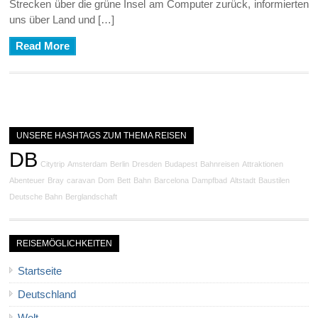
Strecken über die grüne Insel am Computer zurück, informierten
uns über Land und […]
Read More
UNSERE HASHTAGS ZUM THEMA REISEN
DB
Citytrip
Amsterdam
Berlin
Dresden
Budapest
Bahnreisen
Attraktionen
Abenteuer
Bray
caravan
Dom
Bett
Bahn
Barcelona
Dampfbad
Altstadt
Baustilen
Deutsche Bahn
Berglandschaft
REISEMÖGLICHKEITEN
Startseite
Deutschland