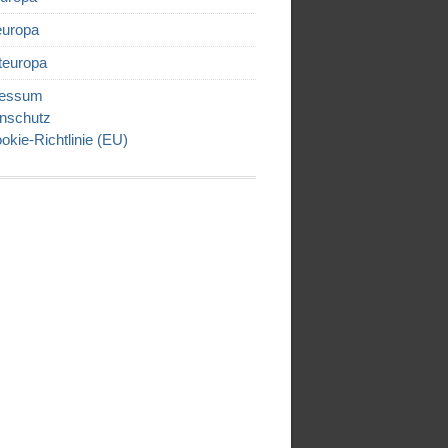
uropa
europa
ressum
nschutz
okie-Richtlinie (EU)