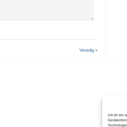
Venedig
»
Um dir ein o
Geräteinfor
Technologien