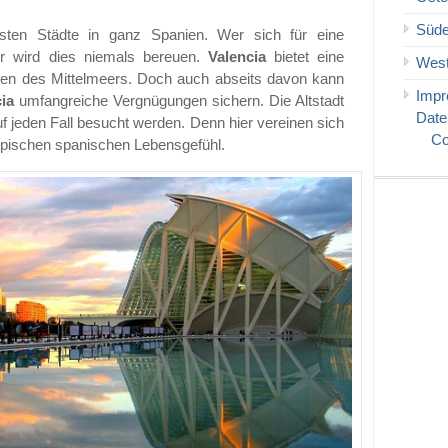
Süde
testen Städte in ganz Spanien. Wer sich für eine
er wird dies niemals bereuen.
Valencia
bietet eine
West
den des Mittelmeers. Doch auch abseits davon kann
Imp
ia
umfangreiche Vergnügungen sichern. Die Altstadt
Date
uf jeden Fall besucht werden. Denn hier vereinen sich
Co
ypischen spanischen Lebensgefühl.