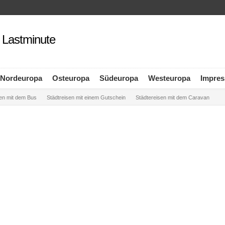
n Lastminute
Nordeuropa
Osteuropa
Südeuropa
Westeuropa
Impre
sen mit dem Bus
Städtreisen mit einem Gutschein
Städtereisen mit dem Caravan