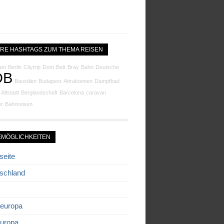
RE HASHTAGS ZUM THEMA REISEN
am
Berlin
Citytrip
Dom
Bett
Bray
Bahn
Deutsche
DB
Baustilen
Budapest
Attraktionen
Dampfbad
Altstadt
Berglandschaft
Barcelona
caravan
er
Bahnreisen
EMÖGLICHKEITEN
seite
schland
europa
uropa