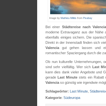
Image by
Mathieu Militis
from
Pixabay
Bei einer
Städtereise nach Valenci
moderne Extravaganz aus der Nähe a
ebenfalls einiges sichern. Die spanisc
Direkt in der Innenstadt finden sich v
Valencia
gut gehen lassen und ei
romantischer Spaziergang durch die za
Ob nun kulturelle Unternehmungen, o
sind sehr vielfältig. Wer sich
Last Mi
kann dies dank vieler Angebote und G
gerade
Last Minute
stets ein Rabatt 
Valencia
so günstig wie irgendwie mögl
Schlagwörter:
Last Minute
,
Städtereis
Kategorie
:
Südeuropa