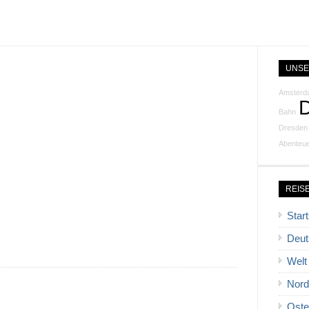
UNSE
Amsterd
Bahn
Dresden
Abenteu
REIS
Start
Deut
Welt
Nord
Oste