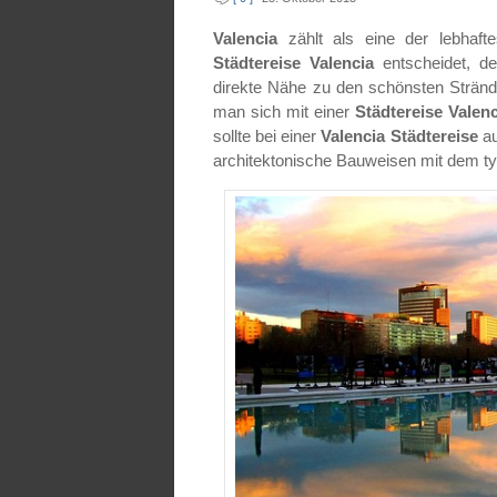
Valencia
zählt als eine der lebhaf
Städtereise Valencia
entscheidet, d
direkte Nähe zu den schönsten Strän
man sich mit einer
Städtereise Valenc
sollte bei einer
Valencia Städtereise
a
architektonische Bauweisen mit dem t